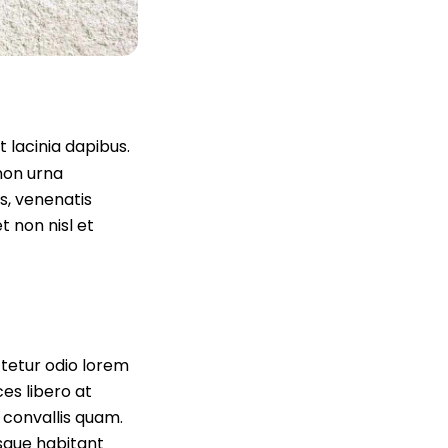
t lacinia dapibus.
 non urna
is, venenatis
t non nisl et
ctetur odio lorem
es libero at
 convallis quam.
esque habitant