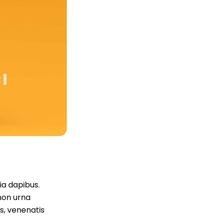
ia dapibus.
 non urna
is, venenatis