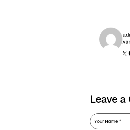
ad
AB
Leave a