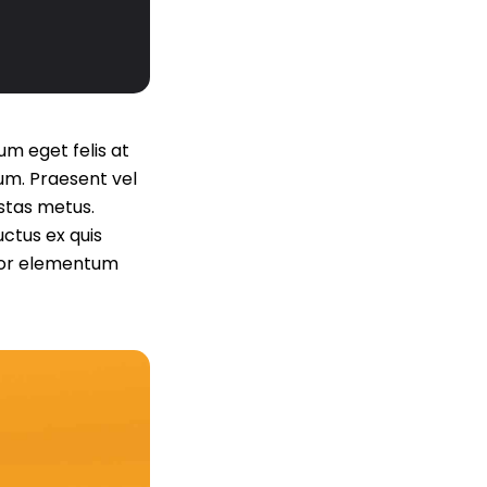
um eget felis at
um. Praesent vel
estas metus.
uctus ex quis
dolor elementum