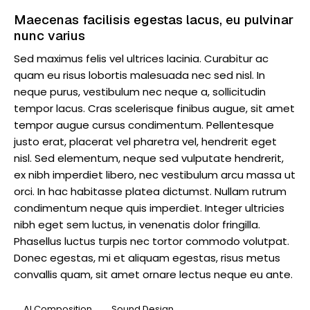
Maecenas facilisis egestas lacus, eu pulvinar
nunc varius
Sed maximus felis vel ultrices lacinia. Curabitur ac
quam eu risus lobortis malesuada nec sed nisl. In
neque purus, vestibulum nec neque a, sollicitudin
tempor lacus. Cras scelerisque finibus augue, sit amet
tempor augue cursus condimentum. Pellentesque
justo erat, placerat vel pharetra vel, hendrerit eget
nisl. Sed elementum, neque sed vulputate hendrerit,
ex nibh imperdiet libero, nec vestibulum arcu massa ut
orci. In hac habitasse platea dictumst. Nullam rutrum
condimentum neque quis imperdiet. Integer ultricies
nibh eget sem luctus, in venenatis dolor fringilla.
Phasellus luctus turpis nec tortor commodo volutpat.
Donec egestas, mi et aliquam egestas, risus metus
convallis quam, sit amet ornare lectus neque eu ante.
AI Composition
Sound Design